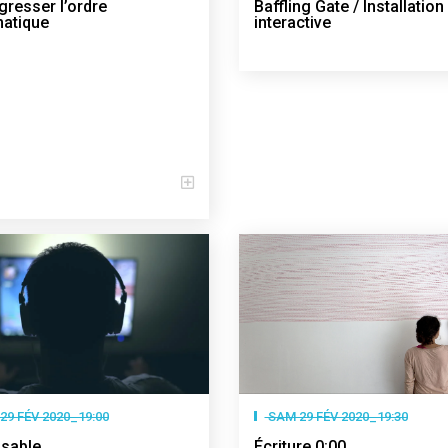
gresser l’ordre
Baffling Gate / Installation
atique
interactive
29 FÉV 2020_19:00
SAM 29 FÉV 2020_19:30
 sable
Écriture 0:00…