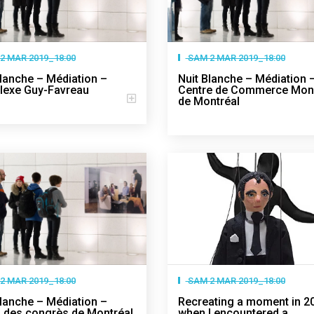
2 MAR 2019_18:00
SAM 2 MAR 2019_18:00
Blanche – Médiation –
Nuit Blanche – Médiation 
exe Guy-Favreau
Centre de Commerce Mon
de Montréal
2 MAR 2019_18:00
SAM 2 MAR 2019_18:00
Blanche – Médiation –
Recreating a moment in 2
s des congrès de Montréal
when I encountered a