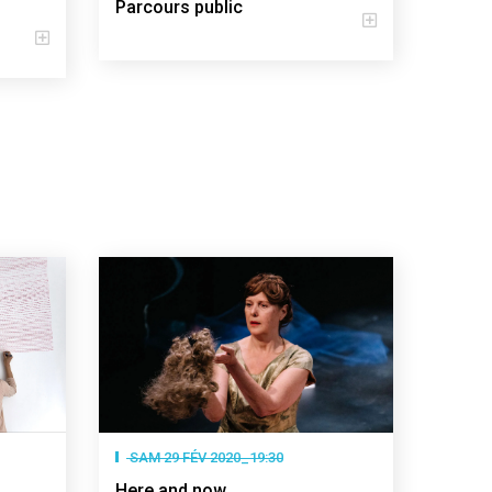
Parcours public
SAM 29 FÉV 2020_19:30
Here and now