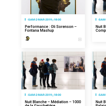
SAM 2 MAR 2019_18:00
SAM 
Performance : Oli Sorenson –
Nuit 
Fontana Mashup
Compl
SAM 2 MAR 2019_18:00
SAM 
Nuit Blanche – Médiation – 1000
Nuit 
de la Gauchetière
Palai