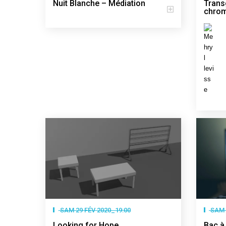
Nuit Blanche – Médiation
Trans
chrom
SAM 29 FÉV 2020_19:00
SAM 
Looking for Hope
Bac à