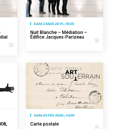
SAM 2 MAR 2019_18:00
–
Nuit Blanche – Médiation –
dial
Édifice Jacques-Parizeau
SAM 29 FÉV 2020_14:00
008,
Carte postale