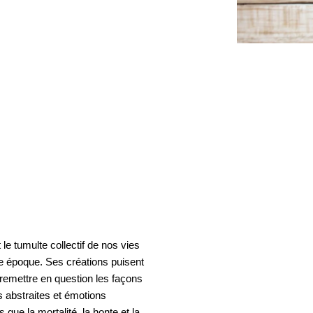
le tumulte collectif de nos vies
re époque. Ses créations puisent
 remettre en question les façons
 abstraites et émotions
que la mortalité, la honte et la