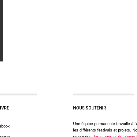
IVRE
NOUS SOUTENIR
Une équipe permanente travaille à l
ebook
les différents festivals et projets. N
proposons
des stages et du bénévol