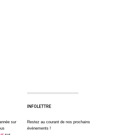
INFOLETTRE
'année sur
Restez au courant de nos prochains
ous
événements !
at
sur