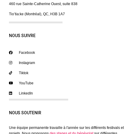
460 rue Sainte-Catherine Ouest, suite 838
Tio’tia:ke (Montréal), QC, H3B 1A7
NOUS SUIVRE
Facebook
Instagram
Tiktok
YouTube
LinkedIn
NOUS SOUTENIR
Une équipe permanente travaille à l'année sur les différents festivals et
projets. Nous proposons
des stages et du bénévolat
sur différentes