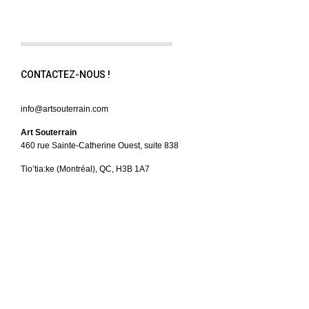
CONTACTEZ-NOUS !
info@artsouterrain.com
Art Souterrain
460 rue Sainte-Catherine Ouest, suite 838
Tio’tia:ke (Montréal), QC, H3B 1A7
NOUS SUIVRE
Facebook
Instagram
Tiktok