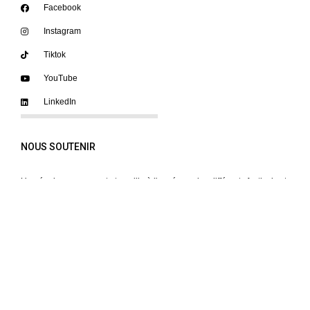
Facebook
Instagram
Tiktok
YouTube
LinkedIn
NOUS SOUTENIR
Une équipe permanente travaille à l'année sur les différents festivals et
projets. Nous proposons
des stages et du bénévolat
sur différentes
missions afin de nous aider dans notre mandat.
INFOLETTRE
Restez au courant de nos prochains événements !