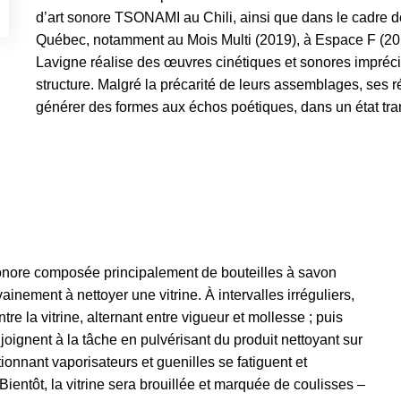
d’art sonore TSONAMI au Chili, ainsi que dans le cadre de
Québec, notamment au Mois Multi (2019), à Espace F (201
Lavigne réalise des œuvres cinétiques et sonores imprécise
structure. Malgré la précarité de leurs assemblages, ses r
générer des formes aux échos poétiques, dans un état trans
sonore composée principalement de bouteilles à savon
ainement à nettoyer une vitrine. À intervalles irréguliers,
e la vitrine, alternant entre vigueur et mollesse ; puis
oignent à la tâche en pulvérisant du produit nettoyant sur
tionnant vaporisateurs et guenilles se fatiguent et
Bientôt, la vitrine sera brouillée et marquée de coulisses –